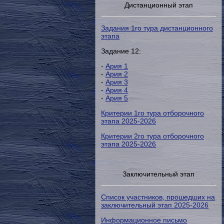
Дистанционный этап
Задания 1го тура дистанционного
этапа
Задание 12:
-
Ария 1
-
Ария 2
-
Ария 3
-
Ария 4
-
Ария 5
Критерии 1го тура отборочного
этапа 2025-2026
Критерии 2го тура отборочного
этапа 2025-2026
Заключительный этап
Список участников, прошедших на
заключительный этап 2025-2026
Информационное письмо