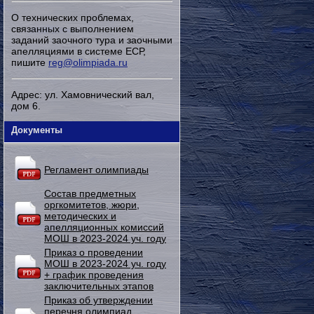
О технических проблемах,
связанных с выполнением
заданий заочного тура и заочными
апелляциями в системе ЕСР,
пишите
reg@olimpiada.ru
Адрес: ул. Хамовнический вал,
дом 6.
Документы
Регламент олимпиады
Состав предметных
оргкомитетов, жюри,
методических и
апелляционных комиссий
МОШ в 2023-2024 уч. году
Приказ о проведении
МОШ в 2023-2024 уч. году
+ график проведения
заключительных этапов
Приказ об утверждении
перечня олимпиад