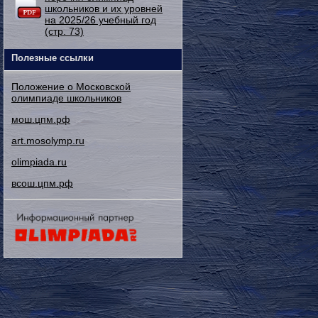
школьников и их уровней
на 2025/26 учебный год
(стр. 73)
Полезные ссылки
Положение о Московской
олимпиаде школьников
мош.цпм.рф
art.mosolymp.ru
olimpiada.ru
всош.цпм.рф