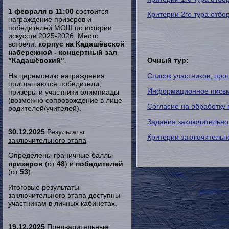
1 февраля в 11:00
состоится
Критерии 2го тура отбо
награждение призеров и
победителей МОШ по истории
искусств 2025-2026. Место
встречи:
корпус на Кадашёвской
набережной - концертный зал
"Кадашёвский"
.
Очный тур:
На церемонию награждения
Список участников, пр
приглашаются победители,
Информационное письмо
призеры и участники олимпиады
(возможно сопровождение в лице
Согласие на обработку
родителей/учителей).
Задания заключительно
30.12.2025
Результаты
Критерии заключительн
заключительного этапа
Определены граничные баллы
призеров
(от
48
) и
победителей
(от
53
).
Итоговые результаты
заключительного этапа доступны
участникам в личных кабинетах.
19.12.2025
Предварительные