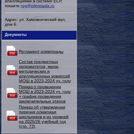
апелляциями в системе ЕСР,
пишите
reg@olimpiada.ru
Адрес: ул. Хамовнический вал,
дом 6.
Документы
Регламент олимпиады
Состав предметных
оргкомитетов, жюри,
методических и
апелляционных комиссий
МОШ в 2023-2024 уч. году
Приказ о проведении
МОШ в 2023-2024 уч. году
+ график проведения
заключительных этапов
Приказ об утверждении
перечня олимпиад
школьников и их уровней
на 2025/26 учебный год
(стр. 73)