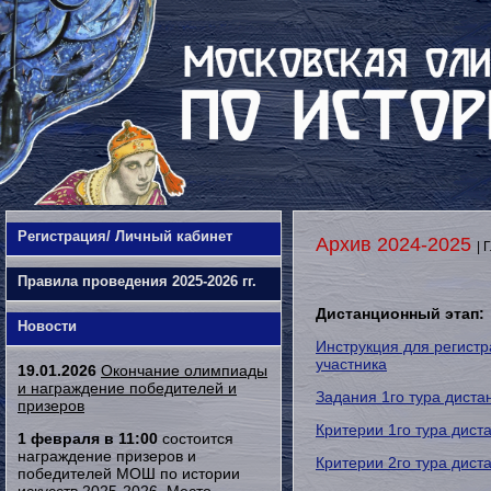
Регистрация/ Личный кабинет
Архив 2024-2025
| 
Правила проведения 2025-2026 гг.
Дистанционный этап:
Новости
Инструкция для регистр
участника
19.01.2026
Окончание олимпиады
и награждение победителей и
Задания 1го тура диста
призеров
Критерии 1го тура дист
1 февраля в 11:00
состоится
награждение призеров и
Критерии 2го тура дист
победителей МОШ по истории