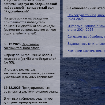
искусств 2025-2026. Место
встречи:
корпус на Кадашёвской
набережной - концертный зал
Заключительный этап
"Кадашёвский"
.
Список участников, пр
На церемонию награждения
2024-2025
приглашаются победители,
призеры и участники олимпиады
Информационное письм
(возможно сопровождение в лице
этапа 2024-2025
родителей/учителей).
Согласие на обработку
Задания заключительно
30.12.2025
Результаты
заключительного этапа
Критерии заключительн
Определены граничные баллы
призеров
(от
48
) и
победителей
(от
53
).
Итоговые результаты
заключительного этапа доступны
участникам в личных кабинетах.
19.12.2025
Предварительные
результаты заключительного этапа
В личных кабинетах участников
доступны предварительные