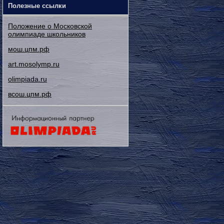
Полезные ссылки
Положение о Московской
олимпиаде школьников
мош.цпм.рф
art.mosolymp.ru
olimpiada.ru
всош.цпм.рф