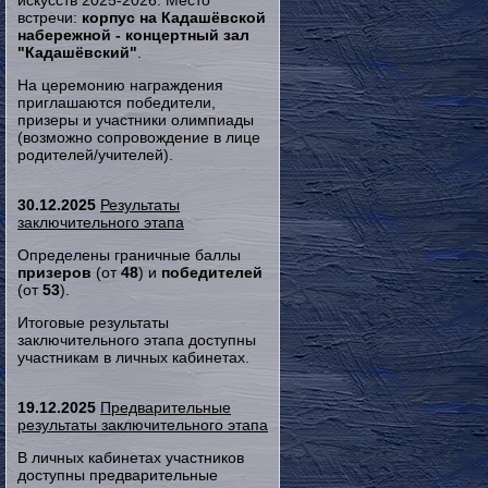
искусств 2025-2026. Место
встречи:
корпус на Кадашёвской
набережной - концертный зал
"Кадашёвский"
.
На церемонию награждения
приглашаются победители,
призеры и участники олимпиады
(возможно сопровождение в лице
родителей/учителей).
30.12.2025
Результаты
заключительного этапа
Определены граничные баллы
призеров
(от
48
) и
победителей
(от
53
).
Итоговые результаты
заключительного этапа доступны
участникам в личных кабинетах.
19.12.2025
Предварительные
результаты заключительного этапа
В личных кабинетах участников
доступны предварительные