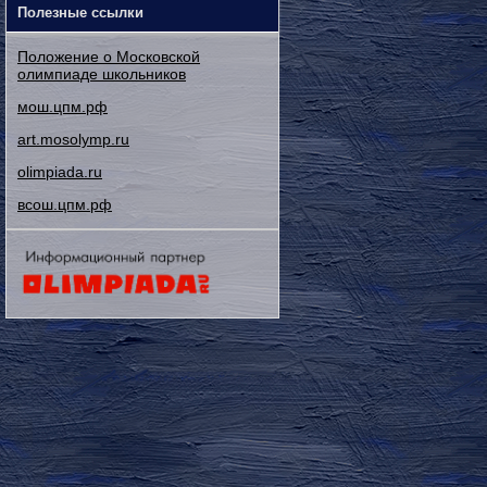
Полезные ссылки
Положение о Московской
олимпиаде школьников
мош.цпм.рф
art.mosolymp.ru
olimpiada.ru
всош.цпм.рф