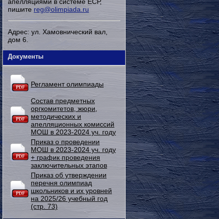
апелляциями в системе ЕСР,
пишите
reg@olimpiada.ru
Адрес: ул. Хамовнический вал,
дом 6.
Документы
Регламент олимпиады
Состав предметных
оргкомитетов, жюри,
методических и
апелляционных комиссий
МОШ в 2023-2024 уч. году
Приказ о проведении
МОШ в 2023-2024 уч. году
+ график проведения
заключительных этапов
Приказ об утверждении
перечня олимпиад
школьников и их уровней
на 2025/26 учебный год
(стр. 73)