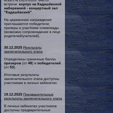
искусств 2025-2026. Место
встречи:
корпус на Кадашёвской
набережной - концертный зал
"Кадашёвский"
.
На церемонию награждения
приглашаются победители,
призеры и участники олимпиады
(возможно сопровождение в лице
родителей/учителей).
30.12.2025
Результаты
заключительного этапа
Определены граничные баллы
призеров
(от
48
) и
победителей
(от
53
).
Итоговые результаты
заключительного этапа доступны
участникам в личных кабинетах.
19.12.2025
Предварительные
результаты заключительного этапа
В личных кабинетах участников
доступны предварительные