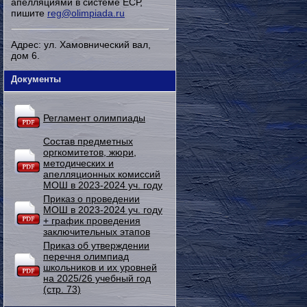
апелляциями в системе ЕСР,
пишите
reg@olimpiada.ru
Адрес: ул. Хамовнический вал,
дом 6.
Документы
Регламент олимпиады
Состав предметных
оргкомитетов, жюри,
методических и
апелляционных комиссий
МОШ в 2023-2024 уч. году
Приказ о проведении
МОШ в 2023-2024 уч. году
+ график проведения
заключительных этапов
Приказ об утверждении
перечня олимпиад
школьников и их уровней
на 2025/26 учебный год
(стр. 73)