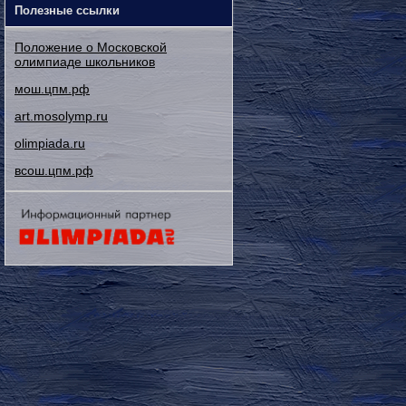
Полезные ссылки
Положение о Московской
олимпиаде школьников
мош.цпм.рф
art.mosolymp.ru
olimpiada.ru
всош.цпм.рф