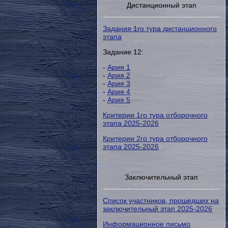
Дистанционный этап
Задания 1го тура дистанционного
этапа
Задание 12:
-
Ария 1
-
Ария 2
-
Ария 3
-
Ария 4
-
Ария 5
Критерии 1го тура отборочного
этапа 2025-2026
Критерии 2го тура отборочного
этапа 2025-2026
Заключительный этап
Список участников, прошедших на
заключительный этап 2025-2026
Информационное письмо