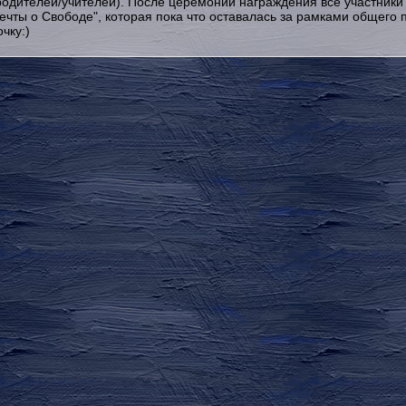
одителей/учителей). После церемонии награждения все участники 
ечты о Свободе", которая пока что оставалась за рамками общего 
чку:)