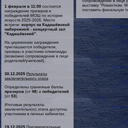
сопровождение в лице р
выставку "Романтизм. М
1 февраля в 11:00
состоится
поставить финальную то
награждение призеров и
победителей МОШ по истории
искусств 2025-2026. Место
встречи:
корпус на Кадашёвской
набережной - концертный зал
"Кадашёвский"
.
На церемонию награждения
приглашаются победители,
призеры и участники олимпиады
(возможно сопровождение в лице
родителей/учителей).
30.12.2025
Результаты
заключительного этапа
Определены граничные баллы
призеров
(от
48
) и
победителей
(от
53
).
Итоговые результаты
заключительного этапа доступны
участникам в личных кабинетах.
19.12.2025
Предварительные