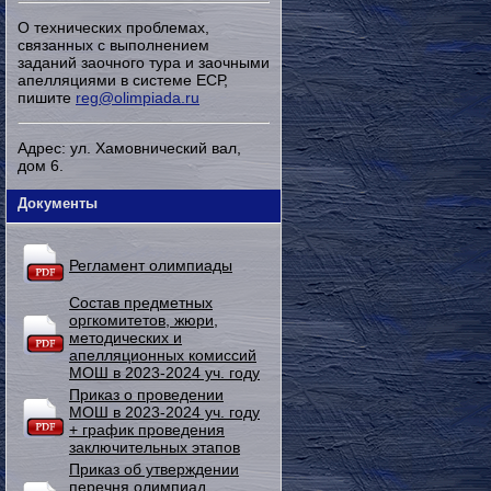
О технических проблемах,
связанных с выполнением
заданий заочного тура и заочными
апелляциями в системе ЕСР,
пишите
reg@olimpiada.ru
Адрес: ул. Хамовнический вал,
дом 6.
Документы
Регламент олимпиады
Состав предметных
оргкомитетов, жюри,
методических и
апелляционных комиссий
МОШ в 2023-2024 уч. году
Приказ о проведении
МОШ в 2023-2024 уч. году
+ график проведения
заключительных этапов
Приказ об утверждении
перечня олимпиад