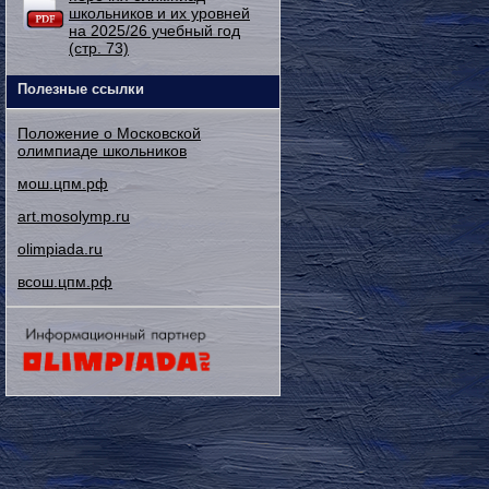
школьников и их уровней
на 2025/26 учебный год
(стр. 73)
Полезные ссылки
Положение о Московской
олимпиаде школьников
мош.цпм.рф
art.mosolymp.ru
olimpiada.ru
всош.цпм.рф