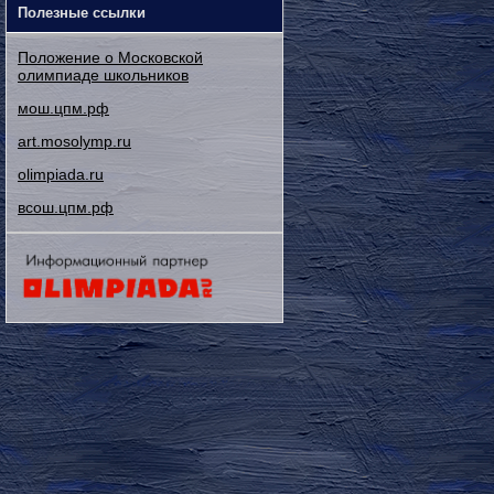
Полезные ссылки
Положение о Московской
олимпиаде школьников
мош.цпм.рф
art.mosolymp.ru
olimpiada.ru
всош.цпм.рф