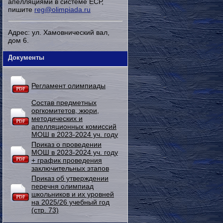
апелляциями в системе ЕСР,
пишите
reg@olimpiada.ru
Адрес: ул. Хамовнический вал,
дом 6.
Документы
Регламент олимпиады
Состав предметных
оргкомитетов, жюри,
методических и
апелляционных комиссий
МОШ в 2023-2024 уч. году
Приказ о проведении
МОШ в 2023-2024 уч. году
+ график проведения
заключительных этапов
Приказ об утверждении
перечня олимпиад
школьников и их уровней
на 2025/26 учебный год
(стр. 73)