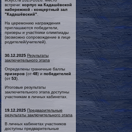
искусств 2025-2026. Место
встречи:
корпус на Кадашёвской
набережной - концертный зал
"Кадашёвский"
.
На церемонию награждения
приглашаются победители,
призеры и участники олимпиады
(возможно сопровождение в лице
родителей/учителей).
30.12.2025
Результаты
заключительного этапа
Определены граничные баллы
призеров
(от
48
) и
победителей
(от
53
).
Итоговые результаты
заключительного этапа доступны
участникам в личных кабинетах.
19.12.2025
Предварительные
результаты заключительного этапа
В личных кабинетах участников
доступны предварительные