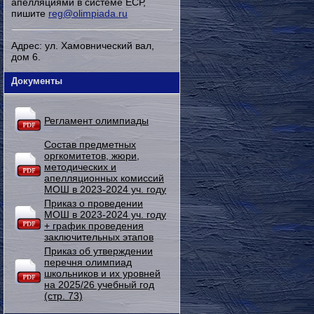
апелляциями в системе ЕСР,
пишите
reg@olimpiada.ru
Адрес: ул. Хамовнический вал,
дом 6.
Документы
Регламент олимпиады
Состав предметных
оргкомитетов, жюри,
методических и
апелляционных комиссий
МОШ в 2023-2024 уч. году
Приказ о проведении
МОШ в 2023-2024 уч. году
+ график проведения
заключительных этапов
Приказ об утверждении
перечня олимпиад
школьников и их уровней
на 2025/26 учебный год
(стр. 73)