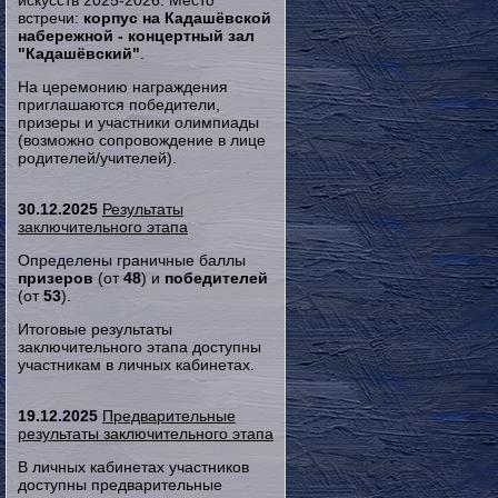
искусств 2025-2026. Место
встречи:
корпус на Кадашёвской
набережной - концертный зал
"Кадашёвский"
.
На церемонию награждения
приглашаются победители,
призеры и участники олимпиады
(возможно сопровождение в лице
родителей/учителей).
30.12.2025
Результаты
заключительного этапа
Определены граничные баллы
призеров
(от
48
) и
победителей
(от
53
).
Итоговые результаты
заключительного этапа доступны
участникам в личных кабинетах.
19.12.2025
Предварительные
результаты заключительного этапа
В личных кабинетах участников
доступны предварительные