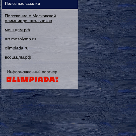
Полезные ссылки
Положение о Московской
олимпиаде школьников
мош.цпм.рф
art.mosolymp.ru
olimpiada.ru
всош.цпм.рф