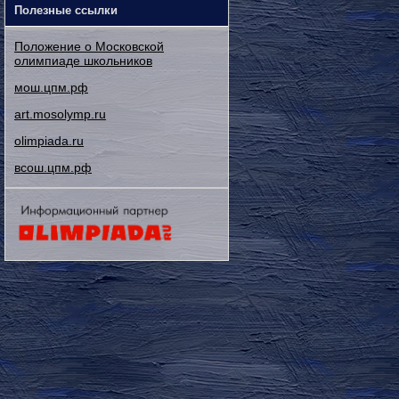
Полезные ссылки
Положение о Московской
олимпиаде школьников
мош.цпм.рф
art.mosolymp.ru
olimpiada.ru
всош.цпм.рф