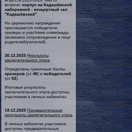
искусств 2025-2026. Место
встречи:
корпус на Кадашёвской
набережной - концертный зал
"Кадашёвский"
.
На церемонию награждения
приглашаются победители,
призеры и участники олимпиады
(возможно сопровождение в лице
родителей/учителей).
30.12.2025
Результаты
заключительного этапа
Определены граничные баллы
призеров
(от
48
) и
победителей
(от
53
).
Итоговые результаты
заключительного этапа доступны
участникам в личных кабинетах.
19.12.2025
Предварительные
результаты заключительного этапа
В личных кабинетах участников
доступны предварительные