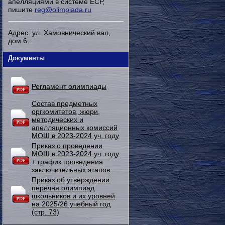
апелляциями в системе ЕСР,
пишите
reg@olimpiada.ru
Адрес: ул. Хамовнический вал,
дом 6.
Документы
Регламент олимпиады
Состав предметных
оргкомитетов, жюри,
методических и
апелляционных комиссий
МОШ в 2023-2024 уч. году
Приказ о проведении
МОШ в 2023-2024 уч. году
+ график проведения
заключительных этапов
Приказ об утверждении
перечня олимпиад
школьников и их уровней
на 2025/26 учебный год
(стр. 73)