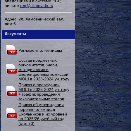
апелляциями в системе ЕСР,
пишите
reg@olimpiada.ru
Адрес: ул. Хамовнический вал,
дом 6.
Документы
Регламент олимпиады
Состав предметных
оргкомитетов, жюри,
методических и
апелляционных комиссий
МОШ в 2023-2024 уч. году
Приказ о проведении
МОШ в 2023-2024 уч. году
+ график проведения
заключительных этапов
Приказ об утверждении
перечня олимпиад
школьников и их уровней
на 2025/26 учебный год
(стр. 73)