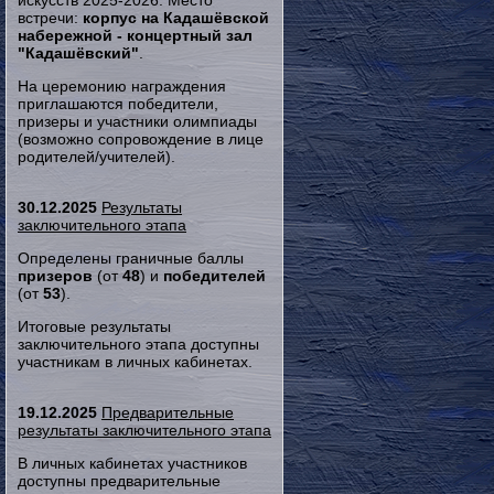
искусств 2025-2026. Место
встречи:
корпус на Кадашёвской
набережной - концертный зал
"Кадашёвский"
.
На церемонию награждения
приглашаются победители,
призеры и участники олимпиады
(возможно сопровождение в лице
родителей/учителей).
30.12.2025
Результаты
заключительного этапа
Определены граничные баллы
призеров
(от
48
) и
победителей
(от
53
).
Итоговые результаты
заключительного этапа доступны
участникам в личных кабинетах.
19.12.2025
Предварительные
результаты заключительного этапа
В личных кабинетах участников
доступны предварительные