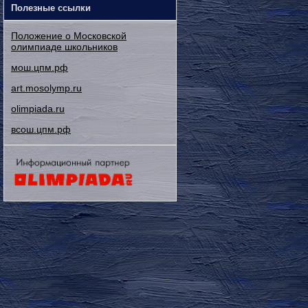
Полезные ссылки
Положение о Московской
олимпиаде школьников
мош.цпм.рф
art.mosolymp.ru
olimpiada.ru
всош.цпм.рф