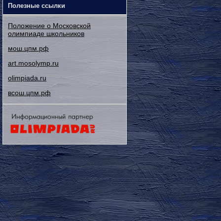
Полезные ссылки
Положение о Московской
олимпиаде школьников
мош.цпм.рф
art.mosolymp.ru
olimpiada.ru
всош.цпм.рф