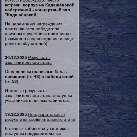
искусств 2025-2026. Место
встречи:
корпус на Кадашёвской
набережной - концертный зал
"Кадашёвский"
.
На церемонию награждения
приглашаются победители,
призеры и участники олимпиады
(возможно сопровождение в лице
родителей/учителей).
30.12.2025
Результаты
заключительного этапа
Определены граничные баллы
призеров
(от
48
) и
победителей
(от
53
).
Итоговые результаты
заключительного этапа доступны
участникам в личных кабинетах.
19.12.2025
Предварительные
результаты заключительного этапа
В личных кабинетах участников
доступны предварительные