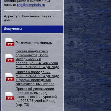
апелляциями в системе ЕСР,
пишите
reg@olimpiada.ru
Адрес: ул. Хамовнический вал,
дом 6.
Документы
Регламент олимпиады
Состав предметных
оргкомитетов, жюри,
методических и
апелляционных комиссий
МОШ в 2023-2024 уч. году
Приказ о проведении
МОШ в 2023-2024 уч. году
+ график проведения
заключительных этапов
Приказ об утверждении
перечня олимпиад
школьников и их уровней
на 2025/26 учебный год
(стр. 73)