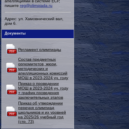
апелляциями в системе ЕСР,
пишите
reg@olimpiada.ru
Адрес: ул. Хамовнический вал,
дом 6.
Документы
Регламент олимпиады
Состав предметных
оргкомитетов, жюри,
методических и
апелляционных комиссий
МОШ в 2023-2024 уч. году
Приказ о проведении
МОШ в 2023-2024 уч. году
+ график проведения
заключительных этапов
Приказ об утверждении
перечня олимпиад
школьников и их уровней
на 2025/26 учебный год
(стр. 73)