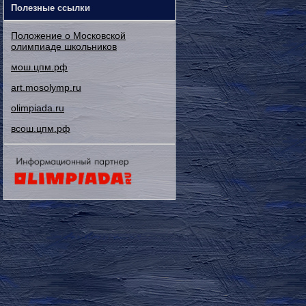
Полезные ссылки
Положение о Московской
олимпиаде школьников
мош.цпм.рф
art.mosolymp.ru
olimpiada.ru
всош.цпм.рф