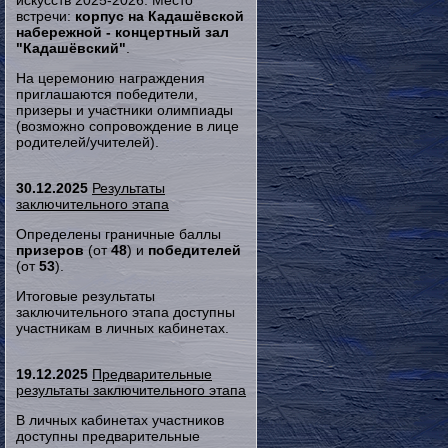
искусств 2025-2026. Место
встречи:
корпус на Кадашёвской
набережной - концертный зал
"Кадашёвский"
.
На церемонию награждения
приглашаются победители,
призеры и участники олимпиады
(возможно сопровождение в лице
родителей/учителей).
30.12.2025
Результаты
заключительного этапа
Определены граничные баллы
призеров
(от
48
) и
победителей
(от
53
).
Итоговые результаты
заключительного этапа доступны
участникам в личных кабинетах.
19.12.2025
Предварительные
результаты заключительного этапа
В личных кабинетах участников
доступны предварительные