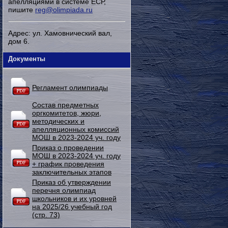
апелляциями в системе ЕСР,
пишите
reg@olimpiada.ru
Адрес: ул. Хамовнический вал,
дом 6.
Документы
Регламент олимпиады
Состав предметных
оргкомитетов, жюри,
методических и
апелляционных комиссий
МОШ в 2023-2024 уч. году
Приказ о проведении
МОШ в 2023-2024 уч. году
+ график проведения
заключительных этапов
Приказ об утверждении
перечня олимпиад
школьников и их уровней
на 2025/26 учебный год
(стр. 73)