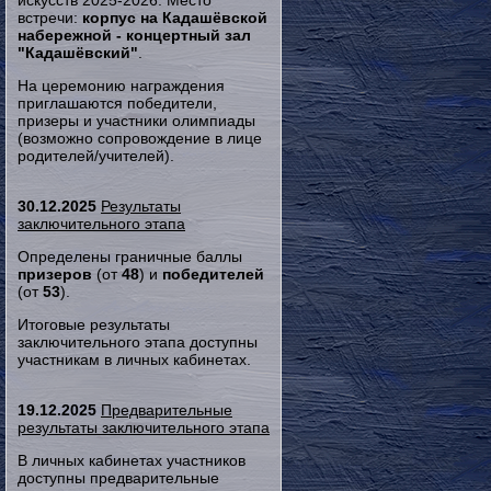
искусств 2025-2026. Место
встречи:
корпус на Кадашёвской
набережной - концертный зал
"Кадашёвский"
.
На церемонию награждения
приглашаются победители,
призеры и участники олимпиады
(возможно сопровождение в лице
родителей/учителей).
30.12.2025
Результаты
заключительного этапа
Определены граничные баллы
призеров
(от
48
) и
победителей
(от
53
).
Итоговые результаты
заключительного этапа доступны
участникам в личных кабинетах.
19.12.2025
Предварительные
результаты заключительного этапа
В личных кабинетах участников
доступны предварительные