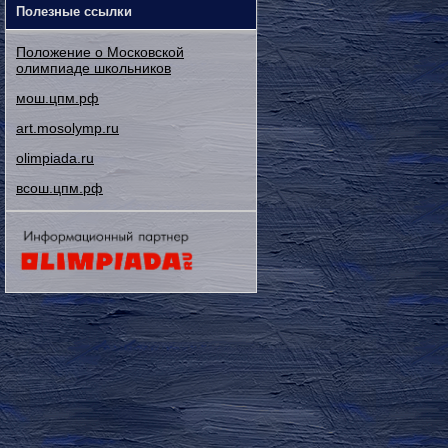
Полезные ссылки
Положение о Московской
олимпиаде школьников
мош.цпм.рф
art.mosolymp.ru
olimpiada.ru
всош.цпм.рф