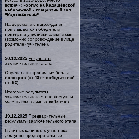
искусств 2025-2026. Место
встречи:
корпус на Кадашёвской
набережной - концертный зал
"Кадашёвский"
.
На церемонию награждения
приглашаются победители,
призеры и участники олимпиады
(возможно сопровождение в лице
родителей/учителей).
30.12.2025
Результаты
заключительного этапа
Определены граничные баллы
призеров
(от
48
) и
победителей
(от
53
).
Итоговые результаты
заключительного этапа доступны
участникам в личных кабинетах.
19.12.2025
Предварительные
результаты заключительного этапа
В личных кабинетах участников
доступны предварительные