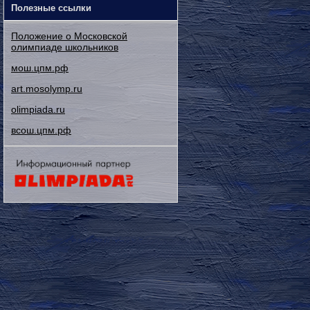
Полезные ссылки
Положение о Московской
олимпиаде школьников
мош.цпм.рф
art.mosolymp.ru
olimpiada.ru
всош.цпм.рф