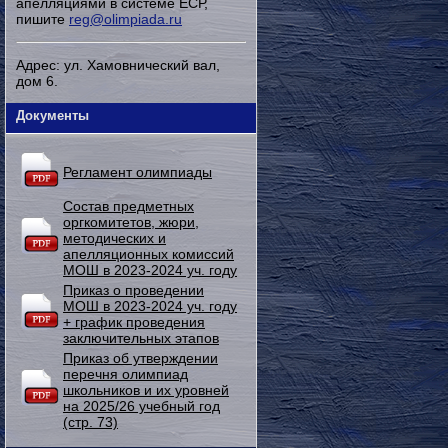
апелляциями в системе ЕСР,
пишите
reg@olimpiada.ru
Адрес: ул. Хамовнический вал,
дом 6.
Документы
Регламент олимпиады
Состав предметных
оргкомитетов, жюри,
методических и
апелляционных комиссий
МОШ в 2023-2024 уч. году
Приказ о проведении
МОШ в 2023-2024 уч. году
+ график проведения
заключительных этапов
Приказ об утверждении
перечня олимпиад
школьников и их уровней
на 2025/26 учебный год
(стр. 73)