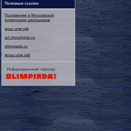
Полезные ссылки
Положение о Московской
олимпиаде школьников
мош.цпм.рф
art.mosolymp.ru
olimpiada.ru
всош.цпм.рф