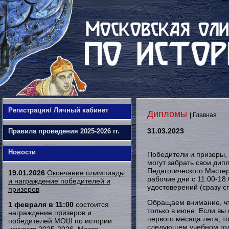
Регистрация/ Личный кабинет
Дипломы
| Главная
31.03.2023
Правила проведения 2025-2026 гг.
Новости
Победители и призеры, 
могут забрать свои дип
Педагогического Мастер
19.01.2026
Окончание олимпиады
рабочие дни с 11:00-18
и награждение победителей и
удостоверений (сразу сп
призеров
Обращаем внимание, чт
1 февраля в 11:00
состоится
только в июне. Если вы
награждение призеров и
первого месяца лета, то
победителей МОШ по истории
следующем учебном год