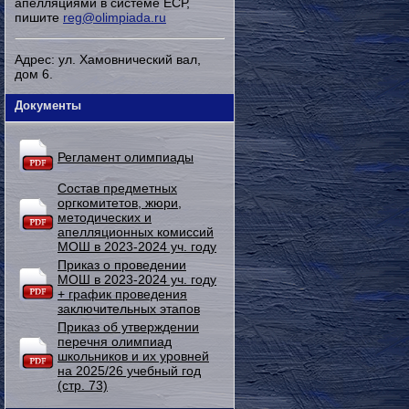
апелляциями в системе ЕСР,
пишите
reg@olimpiada.ru
Адрес: ул. Хамовнический вал,
дом 6.
Документы
Регламент олимпиады
Состав предметных
оргкомитетов, жюри,
методических и
апелляционных комиссий
МОШ в 2023-2024 уч. году
Приказ о проведении
МОШ в 2023-2024 уч. году
+ график проведения
заключительных этапов
Приказ об утверждении
перечня олимпиад
школьников и их уровней
на 2025/26 учебный год
(стр. 73)