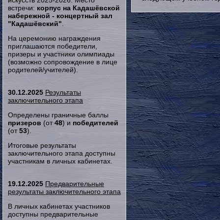
искусств 2025-2026. Место
встречи:
корпус на Кадашёвской
набережной - концертный зал
"Кадашёвский"
.
На церемонию награждения
приглашаются победители,
призеры и участники олимпиады
(возможно сопровождение в лице
родителей/учителей).
30.12.2025
Результаты
заключительного этапа
Определены граничные баллы
призеров
(от
48
) и
победителей
(от
53
).
Итоговые результаты
заключительного этапа доступны
участникам в личных кабинетах.
19.12.2025
Предварительные
результаты заключительного этапа
В личных кабинетах участников
доступны предварительные