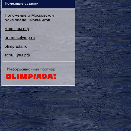
Полезные ссылки
Положение о Московской
олимпиаде школьников
мош.цпм.рф
art.mosolymp.ru
olimpiada.ru
всош.цпм.рф