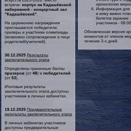
искусств 2025-2026. Место
хронологию мероп
встречи:
корпус на Кадашёвской
Информация для т
набережной - концертный зал
и кому важно план
"Кадашёвский"
.
билетов заранее:
На церемонию награждения
участников - 08:0
приглашаются победители,
Обновленная версия кр
призеры и участники олимпиады
моментов от членов жюр
(возможно сопровождение в лице
течение 3-х дней.
родителей/учителей).
30.12.2025
Результаты
заключительного этапа
Определены граничные баллы
призеров
(от
48
) и
победителей
(от
53
).
Итоговые результаты
заключительного этапа доступны
участникам в личных кабинетах.
19.12.2025
Предварительные
результаты заключительного этапа
В личных кабинетах участников
доступны предварительные