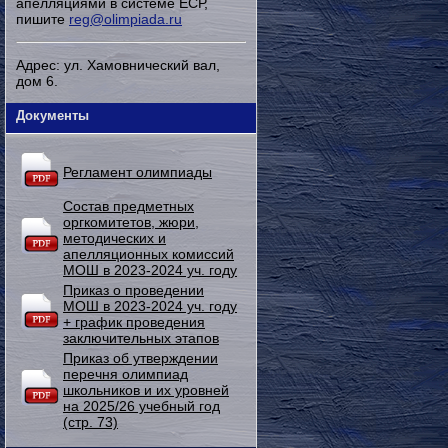
апелляциями в системе ЕСР,
пишите
reg@olimpiada.ru
Адрес: ул. Хамовнический вал,
дом 6.
Документы
Регламент олимпиады
Состав предметных
оргкомитетов, жюри,
методических и
апелляционных комиссий
МОШ в 2023-2024 уч. году
Приказ о проведении
МОШ в 2023-2024 уч. году
+ график проведения
заключительных этапов
Приказ об утверждении
перечня олимпиад
школьников и их уровней
на 2025/26 учебный год
(стр. 73)