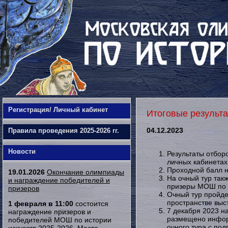
Регистрация/ Личный кабинет
Итоговые результа
04.12.2023
Правила проведения 2025-2026 гг.
Новости
Результаты отбор
личных кабинетах
Проходной балл н
19.01.2026
Окончание олимпиады
На очный тур так
и награждение победителей и
призеры МОШ по и
призеров
Очный тур пройде
пространстве выс
1 февраля в 11:00
состоится
7 декабря 2023 н
награждение призеров и
размещено инфор
победителей МОШ по истории
очного тура с по