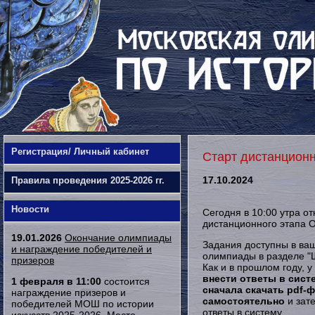
Регистрация/ Личный кабинет
Старт дистанцион
17.10.2024
Правила проведения 2025-2026 гг.
Новости
Сегодня в 10:00 утра от
дистанционного этапа 
19.01.2026
Окончание олимпиады
Задания доступны в ваш
и награждение победителей и
олимпиады в разделе "
призеров
Как и в прошлом году, у
внести ответы в сист
1 февраля в 11:00
состоится
сначала
скачать pdf-
награждение призеров и
самостоятельно
и зате
победителей МОШ по истории
ответы в систему.