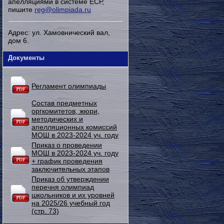
апелляциями в системе ЕСР,
пишите
reg@olimpiada.ru
Адрес: ул. Хамовнический вал,
дом 6.
Документы
Регламент олимпиады
Состав предметных
оргкомитетов, жюри,
методических и
апелляционных комиссий
МОШ в 2023-2024 уч. году
Приказ о проведении
МОШ в 2023-2024 уч. году
+ график проведения
заключительных этапов
Приказ об утверждении
перечня олимпиад
школьников и их уровней
на 2025/26 учебный год
(стр. 73)