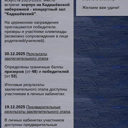
искусств 2025-2026. Место
встречи:
корпус на Кадашёвской
Желаем вам удачи!
набережной - концертный зал
"Кадашёвский"
.
На церемонию награждения
приглашаются победители,
призеры и участники олимпиады
(возможно сопровождение в лице
родителей/учителей).
30.12.2025
Результаты
заключительного этапа
Определены граничные баллы
призеров
(от
48
) и
победителей
(от
53
).
Итоговые результаты
заключительного этапа доступны
участникам в личных кабинетах.
19.12.2025
Предварительные
результаты заключительного этапа
В личных кабинетах участников
доступны предварительные