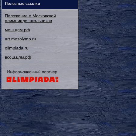
Полезные ссылки
Положение о Московской
олимпиаде школьников
мош.цпм.рф
art.mosolymp.ru
olimpiada.ru
всош.цпм.рф