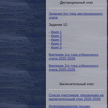
Дистанционный этап
Задания 1го тура дистанционного
этапа
Задание 12:
-
Ария 1
-
Ария 2
-
Ария 3
-
Ария 4
-
Ария 5
Критерии 1го тура отборочного
этапа 2025-2026
Критерии 2го тура отборочного
этапа 2025-2026
Заключительный этап
Список участников, прошедших на
заключительный этап 2025-2026
Информационное письмо