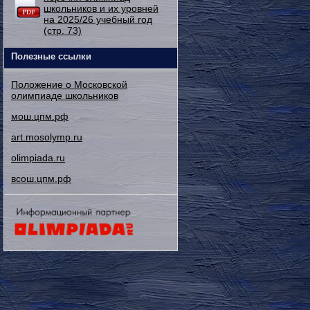
школьников и их уровней
на 2025/26 учебный год
(стр. 73)
Полезные ссылки
Положение о Московской
олимпиаде школьников
мош.цпм.рф
art.mosolymp.ru
olimpiada.ru
всош.цпм.рф