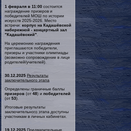
1 февраля в 11:00
состоится
награждение призеров и
победителей МОШ по истории
искусств 2025-2026. Место
встречи:
корпус на Кадашёвской
набережной - концертный зал
"Кадашёвский"
.
На церемонию награждения
приглашаются победители,
призеры и участники олимпиады
(возможно сопровождение в лице
родителей/учителей).
30.12.2025
Результаты
заключительного этапа
Определены граничные баллы
призеров
(от
48
) и
победителей
(от
53
).
Итоговые результаты
заключительного этапа доступны
участникам в личных кабинетах.
19.12.2025
Предварительные