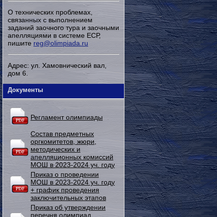
О технических проблемах,
связанных с выполнением
заданий заочного тура и заочными
апелляциями в системе ЕСР,
пишите
reg@olimpiada.ru
Адрес: ул. Хамовнический вал,
дом 6.
Документы
Регламент олимпиады
Состав предметных
оргкомитетов, жюри,
методических и
апелляционных комиссий
МОШ в 2023-2024 уч. году
Приказ о проведении
МОШ в 2023-2024 уч. году
+ график проведения
заключительных этапов
Приказ об утверждении
перечня олимпиад