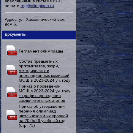
апелляциями в системе ЕСР,
пишите
reg@olimpiada.ru
Адрес: ул. Хамовнический вал,
дом 6.
Документы
Регламент олимпиады
Состав предметных
оргкомитетов, жюри,
методических и
апелляционных комиссий
МОШ в 2023-2024 уч. году
Приказ о проведении
МОШ в 2023-2024 уч. году
+ график проведения
заключительных этапов
Приказ об утверждении
перечня олимпиад
школьников и их уровней
на 2025/26 учебный год
(стр. 73)