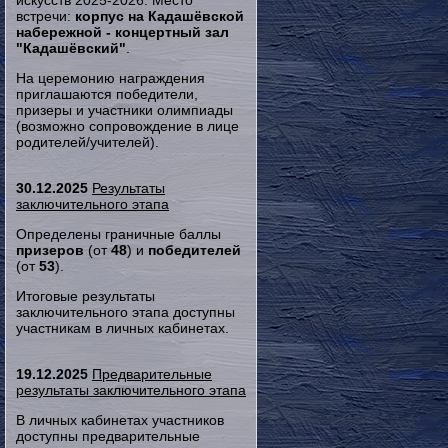
искусств 2025-2026. Место
встречи:
корпус на Кадашёвской
набережной - концертный зал
"Кадашёвский"
.
На церемонию награждения
приглашаются победители,
призеры и участники олимпиады
(возможно сопровождение в лице
родителей/учителей).
30.12.2025
Результаты
заключительного этапа
Определены граничные баллы
призеров
(от
48
) и
победителей
(от
53
).
Итоговые результаты
заключительного этапа доступны
участникам в личных кабинетах.
19.12.2025
Предварительные
результаты заключительного этапа
В личных кабинетах участников
доступны предварительные