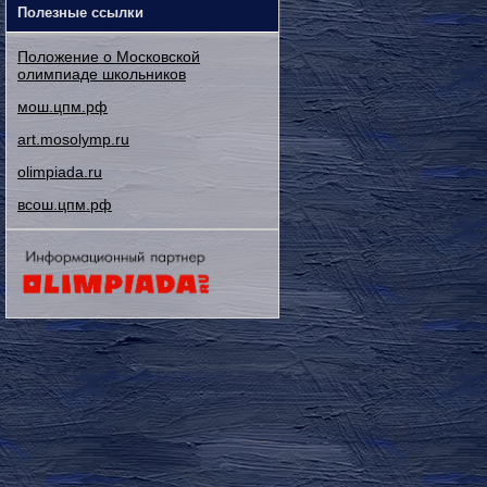
Полезные ссылки
Положение о Московской
олимпиаде школьников
мош.цпм.рф
art.mosolymp.ru
olimpiada.ru
всош.цпм.рф