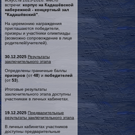
искусств 2025-2026. Место
встречи:
корпус на Кадашёвской
набережной - концертный зал
"Кадашёвский"
.
На церемонию награждения
приглашаются победители,
призеры и участники олимпиады
(возможно сопровождение в лице
родителей/учителей).
30.12.2025
Результаты
заключительного этапа
Определены граничные баллы
призеров
(от
48
) и
победителей
(от
53
).
Итоговые результаты
заключительного этапа доступны
участникам в личных кабинетах.
19.12.2025
Предварительные
результаты заключительного этапа
В личных кабинетах участников
доступны предварительные