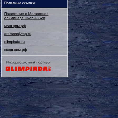
Полезные ссылки
Положение о Московской
олимпиаде школьников
мош.цпм.рф
art.mosolymp.ru
olimpiada.ru
всош.цпм.рф