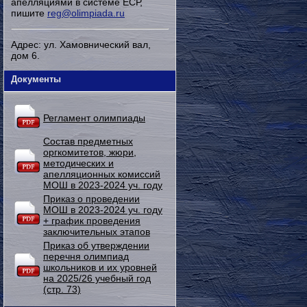
апелляциями в системе ЕСР,
пишите
reg@olimpiada.ru
Адрес: ул. Хамовнический вал,
дом 6.
Документы
Регламент олимпиады
Состав предметных
оргкомитетов, жюри,
методических и
апелляционных комиссий
МОШ в 2023-2024 уч. году
Приказ о проведении
МОШ в 2023-2024 уч. году
+ график проведения
заключительных этапов
Приказ об утверждении
перечня олимпиад
школьников и их уровней
на 2025/26 учебный год
(стр. 73)