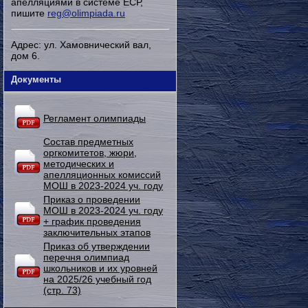
апелляциями в системе ЕСР,
пишите
reg@olimpiada.ru
Адрес: ул. Хамовнический вал,
дом 6.
Документы
Регламент олимпиады
Состав предметных
оргкомитетов, жюри,
методических и
апелляционных комиссий
МОШ в 2023-2024 уч. году
Приказ о проведении
МОШ в 2023-2024 уч. году
+ график проведения
заключительных этапов
Приказ об утверждении
перечня олимпиад
школьников и их уровней
на 2025/26 учебный год
(стр. 73)