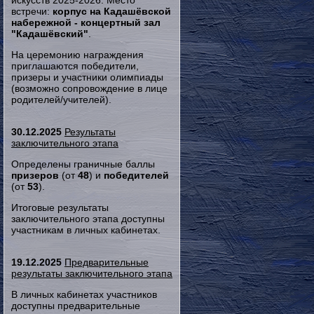
искусств 2025-2026. Место
встречи:
корпус на Кадашёвской
набережной - концертный зал
"Кадашёвский"
.
На церемонию награждения
приглашаются победители,
призеры и участники олимпиады
(возможно сопровождение в лице
родителей/учителей).
30.12.2025
Результаты
заключительного этапа
Определены граничные баллы
призеров
(от
48
) и
победителей
(от
53
).
Итоговые результаты
заключительного этапа доступны
участникам в личных кабинетах.
19.12.2025
Предварительные
результаты заключительного этапа
В личных кабинетах участников
доступны предварительные