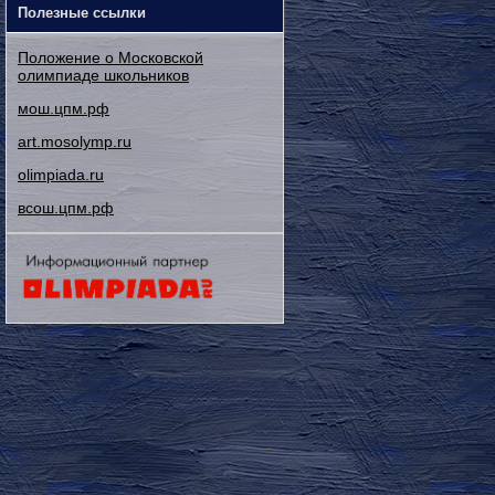
Полезные ссылки
Положение о Московской
олимпиаде школьников
мош.цпм.рф
art.mosolymp.ru
olimpiada.ru
всош.цпм.рф