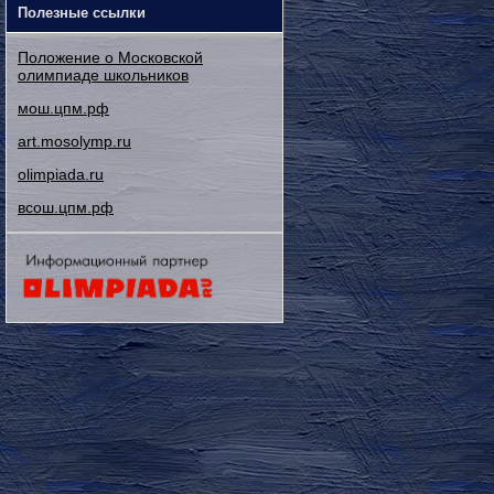
Полезные ссылки
Положение о Московской
олимпиаде школьников
мош.цпм.рф
art.mosolymp.ru
olimpiada.ru
всош.цпм.рф