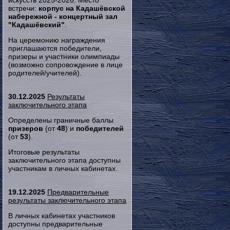
искусств 2025-2026. Место
встречи:
корпус на Кадашёвской
набережной - концертный зал
"Кадашёвский"
.
На церемонию награждения
приглашаются победители,
призеры и участники олимпиады
(возможно сопровождение в лице
родителей/учителей).
30.12.2025
Результаты
заключительного этапа
Определены граничные баллы
призеров
(от
48
) и
победителей
(от
53
).
Итоговые результаты
заключительного этапа доступны
участникам в личных кабинетах.
19.12.2025
Предварительные
результаты заключительного этапа
В личных кабинетах участников
доступны предварительные