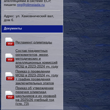
апелляциями в системе ЕСР,
пишите
reg@olimpiada.ru
Адрес: ул. Хамовнический вал,
дом 6.
Документы
Регламент олимпиады
Состав предметных
оргкомитетов, жюри,
методических и
апелляционных комиссий
МОШ в 2023-2024 уч. году
Приказ о проведении
МОШ в 2023-2024 уч. году
+ график проведения
заключительных этапов
Приказ об утверждении
перечня олимпиад
школьников и их уровней
на 2025/26 учебный год
(стр. 73)