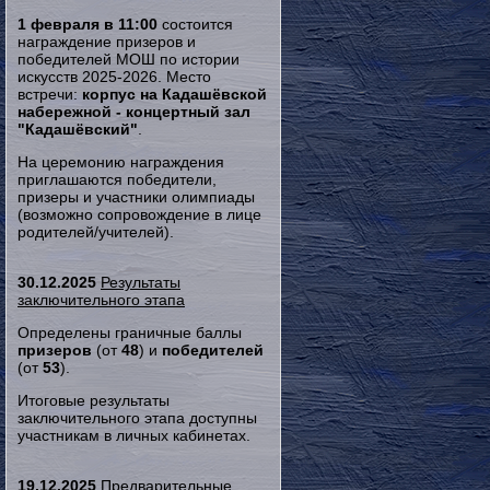
1 февраля в 11:00
состоится
награждение призеров и
победителей МОШ по истории
искусств 2025-2026. Место
встречи:
корпус на Кадашёвской
набережной - концертный зал
"Кадашёвский"
.
На церемонию награждения
приглашаются победители,
призеры и участники олимпиады
(возможно сопровождение в лице
родителей/учителей).
30.12.2025
Результаты
заключительного этапа
Определены граничные баллы
призеров
(от
48
) и
победителей
(от
53
).
Итоговые результаты
заключительного этапа доступны
участникам в личных кабинетах.
19.12.2025
Предварительные