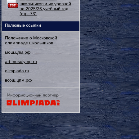
школьников и их уровней
на 2025/26 учебный год
(стр. 73)
Полезные ссылки
Положение о Московской
олимпиаде школьников
мош.цпм.рф
art.mosolymp.ru
olimpiada.ru
всош.цпм.рф