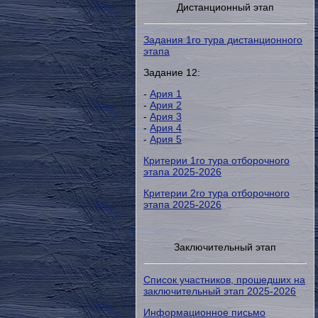
Дистанционный этап
Задания 1го тура дистанционного
этапа
Задание 12:
-
Ария 1
-
Ария 2
-
Ария 3
-
Ария 4
-
Ария 5
Критерии 1го тура отборочного
этапа 2025-2026
Критерии 2го тура отборочного
этапа 2025-2026
Заключительный этап
Список участников, прошедших на
заключительный этап 2025-2026
Информационное письмо