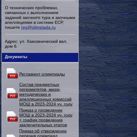
О технических проблемах,
связанных с выполнением
заданий заочного тура и заочными
апелляциями в системе ЕСР,
пишите
reg@olimpiada.ru
Адрес: ул. Хамовнический вал,
дом 6.
Документы
Регламент олимпиады
Состав предметных
оргкомитетов, жюри,
методических и
апелляционных комиссий
МОШ в 2023-2024 уч. году
Приказ о проведении
МОШ в 2023-2024 уч. году
+ график проведения
заключительных этапов
Приказ об утверждении
перечня олимпиад